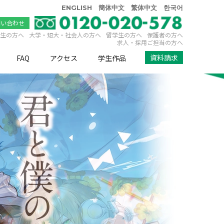
ENGLISH
簡体中文
繁体中文
한국어
問い合わせ
生の方へ
大学・短大・社会人の方へ
留学生の方へ
保護者の方へ
求人・採用ご担当の方へ
資料請求
FAQ
アクセス
学生作品