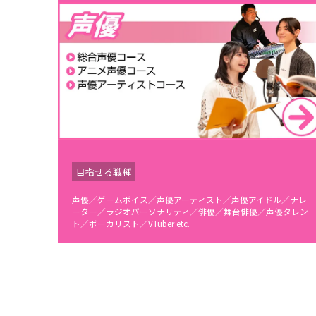
目指せる職種
声優／ゲームボイス／声優アーティスト／声優アイドル／ナレ
ーター／ラジオパーソナリティ／俳優／舞台俳優／声優タレン
ト／ボーカリスト／VTuber etc.