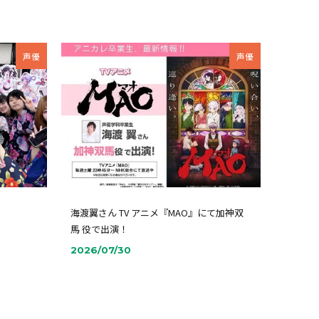
声優
声優
海渡翼さん TV アニメ『MAO』にて加神双
馬 役で出演！
2026/07/30