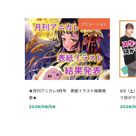
アニメーション
★月刊アニカレ9月号 表紙イラスト結果発
8/8（
表★
て何がで
2026/08/06
2026/0