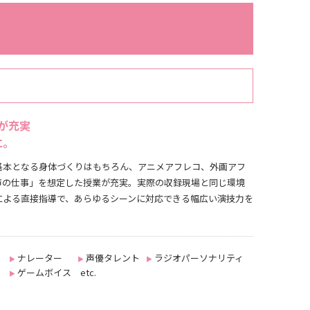
が充実
に。
基本となる身体づくりはもちろん、アニメアフレコ、外画アフ
声の仕事」を想定した授業が充実。実際の収録現場と同じ環境
による直接指導で、あらゆるシーンに対応できる幅広い演技力を
。
ナレーター
声優タレント
ラジオパーソナリティ
▶︎
▶︎
▶︎
ゲームボイス etc.
▶︎