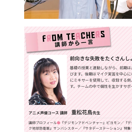
前向きな失敗をたくさんし
基礎の授業と連動しながら、前期は
びます。後期はマイク実習を中心に
にミキサーを使用して、収録する側
す。チームの中で個性を生かすサポ
重松花鳥
アニメ声優コース 講師
先生
講師プロフィール
●
『デジモンアドベンチャー』ピヨモン／『デ
ク地球防衛軍』サンバシスター／『サタデーステーション』特集