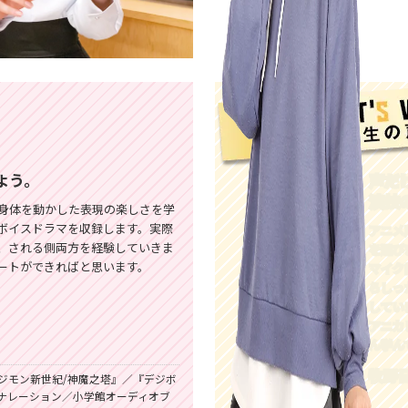
よう。
声だ
演技
身体を動かした表現の楽しさを学
ボイスドラマを収録します。実際
アニメ
、される側両方を経験していきま
を選び
ートができればと思います。
マイク
らしっ
してい
アニカ
ん学ん
牧野
ジモン新世紀/神魔之塔』／『デジボ
ナレーション／小学館オーディオブ