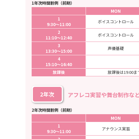
1年次時間割例（前期）
MON
1
ボイスコントロール
9:30〜11:00
2
ボイスコントロール
11:10〜12:40
3
声優基礎
13:30〜15:00
4
15:10～16:40
放課後
放課後は19:0
2年次
アフレコ実習や舞台制作な
2年次時間割例（前期）
MON
1
アナウンス実習
9:30〜11:00