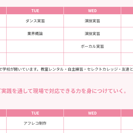
TUE
WED
ダンス実習
演技実習
業界概論
演技実習
ボーカル実習
0まで学校が開いています。教室レンタル・自主練習・セレクトカレッジ・友達
ど実践を通して現場で対応できる力を身につけていく。
TUE
WED
アフレコ制作