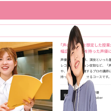
｢声の仕事」を想定した授業
幅広い演技力を持った声優
声優としての発声、演技といった
レコ、ナレーション収録など、「
や、第一線で活躍するプロの講師
持った声優を目指せるコースです
声優
▶︎
目指せる職種
VTuber
▶︎