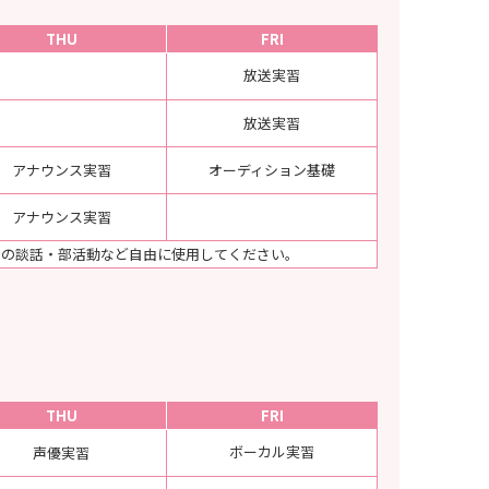
THU
FRI
放送実習
放送実習
アナウンス実習
オーディション基礎
アナウンス実習
との談話・部活動など自由に使用してください。
THU
FRI
ボーカル実習
声優実習