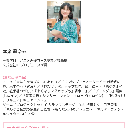
本泉 莉奈
さん
声優学科 アニメ声優コース卒業／福島県
株式会社81プロデュース所属
【主な出演作品】
アニメ『烏は主を選ばない』あせび／『ウマ娘 プリティーダービー 新時代の
扉』泉本奈々（実況）／『俺だけレベルアップな件』観月絵里／『賭ケグルイ
双』花手毬つづら／『やくならマグカップも』青木十子／『プランダラ』陽菜
(ヒロイン)／『賢者の孫』シシリー＝フォン＝クロード(ヒロイン)／『HUGっと!
プリキュア』キュアアンジュ
ゲーム『プロジェクトセカイ カラフルステージ！feat. 初音ミク』日野森雫／
『ネルケと伝説の錬金術士たち ～新たな大地のアトリエ～』 ネルケ・フォン・
ルシュターム(主人公)