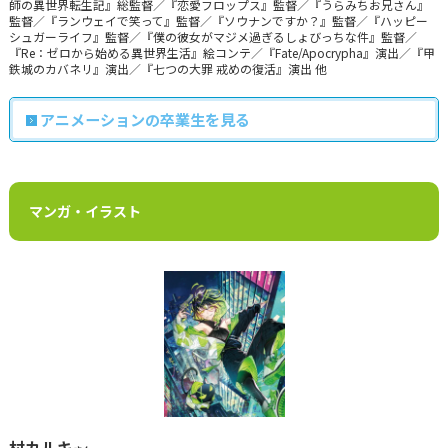
師の異世界転生記』総監督／『恋愛フロップス』監督／『うらみちお兄さん』
監督／『ランウェイで笑って』監督／『ソウナンですか？』監督／『ハッピー
シュガーライフ』監督／『僕の彼女がマジメ過ぎるしょびっちな件』監督／
『Re：ゼロから始める異世界生活』絵コンテ／『Fate/Apocrypha』演出／『甲
鉄城のカバネリ』演出／『七つの大罪 戒めの復活』演出 他
アニメーションの卒業生を見る
マンガ・イラスト
村カルキ