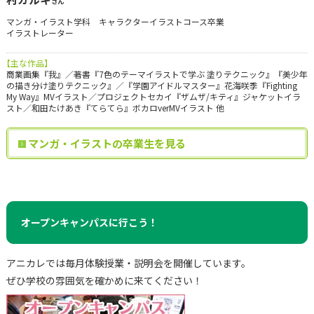
さん
マンガ・イラスト学科 キャラクターイラストコース卒業
イラストレーター
【主な作品】
商業画集『我』／著書『7色のテーマイラストで学ぶ 塗りテクニック』『美少年
の描き分け塗りテクニック』／『学園アイドルマスター』花海咲季『Fighting
My Way』MVイラスト／プロジェクトセカイ『ザムザ/キティ』ジャケットイラ
スト／和田たけあき『てらてら』ボカロverMVイラスト 他
マンガ・イラストの卒業生を見る
オープンキャンパスに行こう！
アニカレでは毎月体験授業・説明会を開催しています。
ぜひ学校の雰囲気を確かめに来てください！