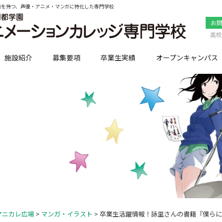
点を持つ、声優・アニメ・マンガに特化した専門学校
お
高校
施設紹介
募集要項
卒業生実績
オープンキャンパス
アニカレ広場
>
マンガ・イラスト
> 卒業生活躍情報！詠里さんの書籍『僕ら