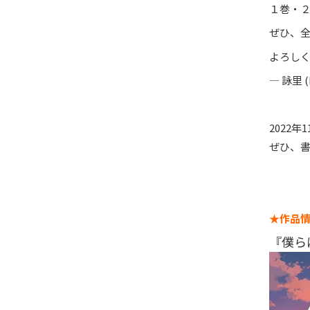
１巻・２
ぜひ、
よろし
— 詠里 
2022
ぜひ、
★作品
『僕ら