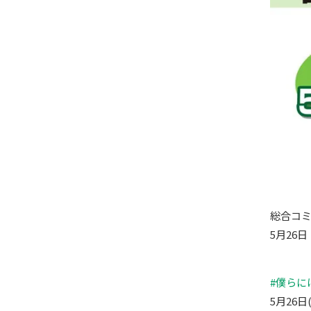
総合コ
5月26
#僕らに
5月26