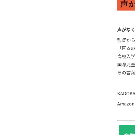
声がな
監督か
「困る
高校入学
国際児童
らの言
KADO
Amaz