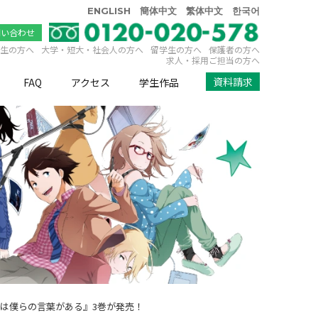
ENGLISH
簡体中文
繁体中文
한국어
問い合わせ
生の方へ
大学・短大・社会人の方へ
留学生の方へ
保護者の方へ
求人・採用ご担当の方へ
資料請求
FAQ
アクセス
学生作品
には僕らの言葉がある』3巻が発売！