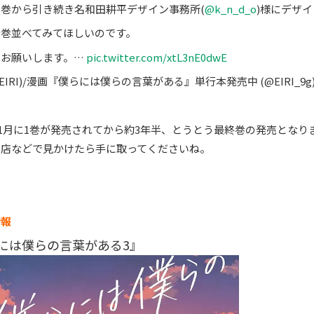
巻から引き続き名和田耕平デザイン事務所(
@k_n_d_o
)様にデザ
全巻並べてみてほしいのです。
くお願いします。…
pic.twitter.com/xtL3nE0dwE
(EIRI)/漫画『僕らには僕らの言葉がある』単行本発売中 (@EIRI_9g
年11月に1巻が発売されてから約3年半、とうとう最終巻の発売となり
書店などで見かけたら手に取ってくださいね。
情報
には僕らの言葉がある3』