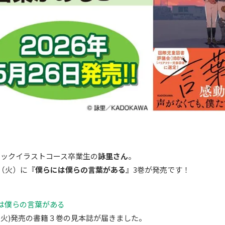
ミックイラストコース卒業生の
詠里さん
。
日（火）に『
僕らには僕らの言葉がある
』3巻が発売です！
は僕らの言葉がある
日(火)発売の書籍３巻の見本誌が届きました。