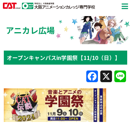
アニカレ広場
オープンキャンパスin学園祭【11/10（日）】
F
X
L
a
i
c
n
e
e
b