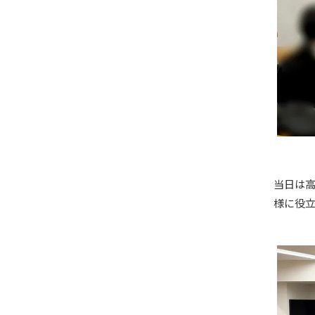
当日は
様に役