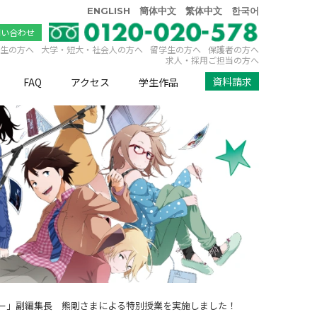
ENGLISH
簡体中文
繁体中文
한국어
問い合わせ
生の方へ
大学・短大・社会人の方へ
留学生の方へ
保護者の方へ
求人・採用ご担当の方へ
資料請求
FAQ
アクセス
学生作品
ジー」副編集長 熊剛さまによる特別授業を実施しました！