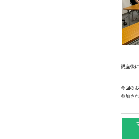
講座後
今回の
参加さ