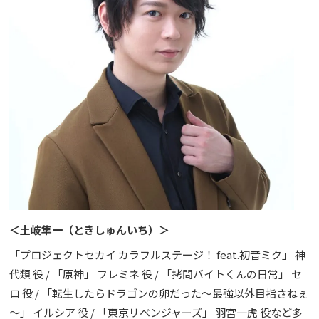
＜土岐隼一（ときしゅんいち）＞
「プロジェクトセカイ カラフルステージ！ feat.初音ミク」 神
代類 役 / 「原神」 フレミネ 役 / 「拷問バイトくんの日常」 セ
ロ 役 / 「転生したらドラゴンの卵だった～最強以外目指さねぇ
～」 イルシア 役 / 「東京リベンジャーズ」 羽宮一虎 役など多