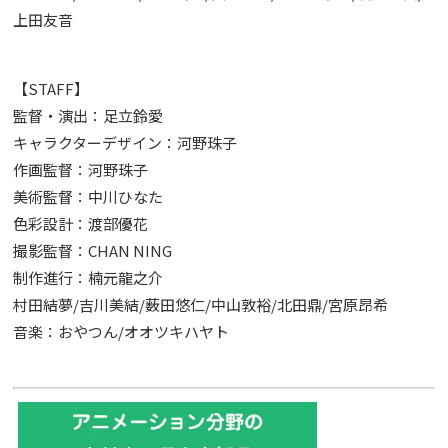
上田友音
【STAFF】
監督・演出：足立鈴愛
キャラクターデザイン：河野珠子
作画監督：河野珠子
美術監督：中川ひなた
色彩設計：渡部優花
撮影監督：CHAN NING
制作進行：楠元龍之介
村田結夢/吉川美結/薮田悠仁/中山敦裕/北田鼎/宮原昂希
音楽：おやつん/オオツキハヤト