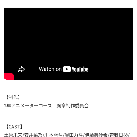
【制作】
2年アニメーターコース 胸章制作委員会
【CAST】
土原未来/安井梨乃/川本雪斗/眞田力斗/伊藤美沙希/曽我日葵/