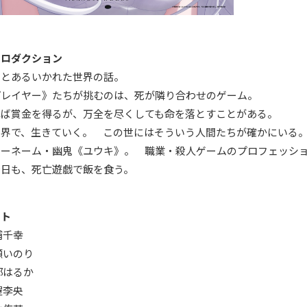
トロダクション
、とあるいかれた世界の話。
プレイヤー》たちが挑むのは、死が隣り合わせのゲーム。
れば賞金を得るが、万全を尽くしても命を落とすことがある。
世界で、生きていく。 この世にはそういう人間たちが確かにいる
ヤーネーム・幽鬼《ユウキ》。 職業・殺人ゲームのプロフェッシ
今日も、死亡遊戯で飯を食う。
スト
浦千幸
瀬いのり
部はるか
屋李央