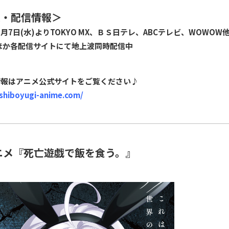
送・配信情報＞
年1月7日(水)よりTOKYO MX、ＢＳ日テレ、ABCテレビ、WOWO
lixほか各配信サイトにて地上波同時配信中
情報はアニメ公式サイトをご覧ください♪
/shiboyugi-anime.com/
ニメ『死亡遊戯で飯を食う。』