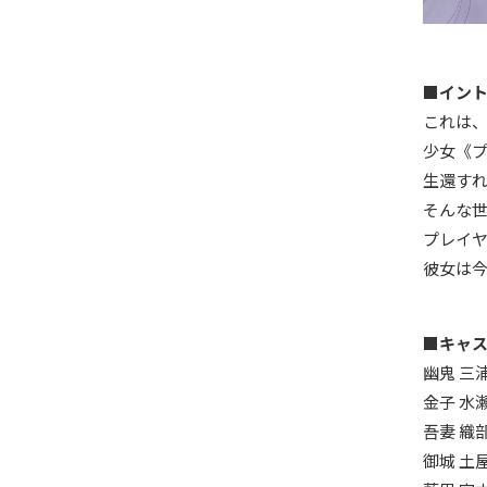
■イン
これは
少女《
生還す
そんな
プレイ
彼女は
■キャ
幽鬼 三
金子 水
吾妻 織
御城 土