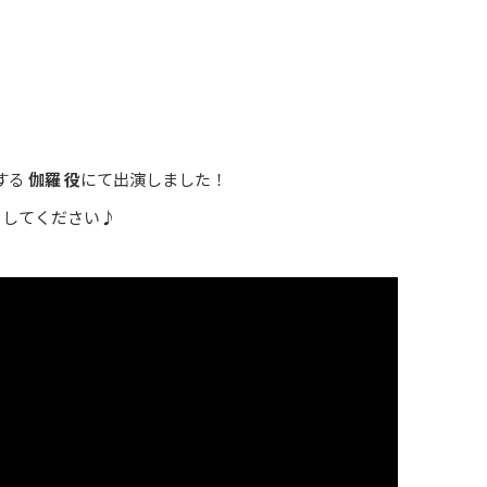
場する
伽羅 役
にて出演しました！
クしてください♪