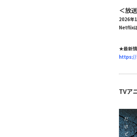
＜放
2026
Netf
★最新
https:/
TVア