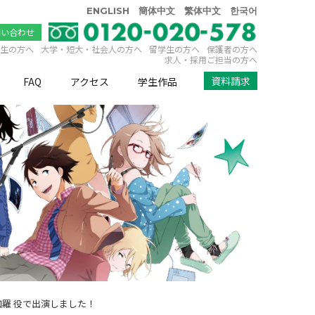
ENGLISH
簡体中文
繁体中文
한국어
問い合わせ
生の方へ
大学・短大・社会人の方へ
留学生の方へ
保護者の方へ
求人・採用ご担当の方へ
資料請求
FAQ
アクセス
学生作品
伽羅 役で出演しました！