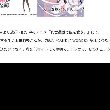
年1月より放送・配信中のアニメ
『死亡遊戯で飯を食う。』
にて、
科卒業生の
本泉莉奈さん
が、第8話《CANDLE WOODS》編より登
放送だけでなく、各配信サイトにて視聴できますので、ぜひチェッ