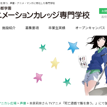
点を持つ、声優・アニメ・マンガに特化した専門学校
お
高校
施設紹介
募集要項
卒業生実績
オープンキャンパス
アニカレ広場
>
声優
> 本泉莉奈さん TVアニメ『死亡遊戯で飯を食う。』にて