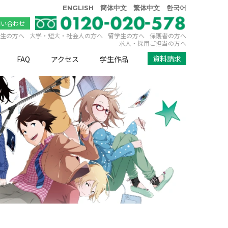
ENGLISH
簡体中文
繁体中文
한국어
問い合わせ
生の方へ
大学・短大・社会人の方へ
留学生の方へ
保護者の方へ
求人・採用ご担当の方へ
資料請求
FAQ
アクセス
学生作品