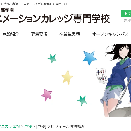
点を持つ、声優・アニメ・マンガに特化した専門学校
お
高校
施設紹介
募集要項
卒業生実績
オープンキャンパス
アニカレ広場
>
声優
> [声優] プロフィール写真撮影