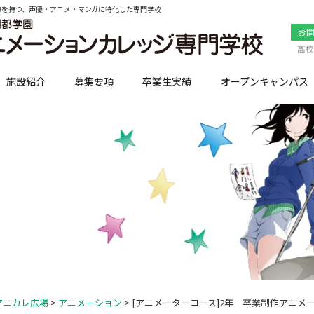
点を持つ、声優・アニメ・マンガに特化した専門学校
お
高校
施設紹介
募集要項
卒業生実績
オープンキャンパス
アニカレ広場
>
アニメーション
> [アニメーターコース]2年 卒業制作アニメ