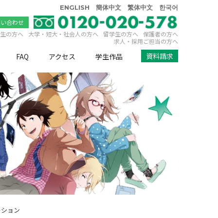
ENGLISH
簡体中文
繁体中文
한국어
問い合わせ
生の方へ
大学・短大・社会人の方へ
留学生の方へ
保護者の方へ
求人・採用ご担当の方へ
資料請求
FAQ
アクセス
学生作品
ーション