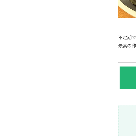
不定期
最高の